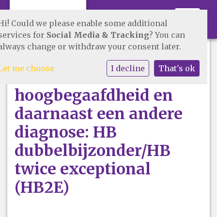
Toggle 
Hi! Could we please enable some additional
services for
Social Media & Tracking
? You can
always change or withdraw your consent later.
Lesplaats voor kinderen
Let me choose
I decline
That's ok
met kenmerken van
hoogbegaafdheid en
daarnaast een andere
diagnose: HB
dubbelbijzonder/HB
twice exceptional
(HB2E)